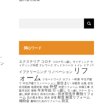
関心ワード
ん。
エクステリア
コロナ
コロナ引っ越し
サイディング
サ
イン
パ
イディング外壁
テレワーク
デッドスペース
トイレ
ドア
リフ
イプクリーニング
リノベーション
ォーム
リモートワーク
ロフト
一軒家
中古戸建
仮住まい
て
中古戸建てリノベーション
冷暖房
台風
在宅
外壁
在宅勤務
地震対策
増築
外壁リフォーム
外構工事
大
年末年始
引っ越し
阪市北区
屋根
引っ越しマナー
引っ
排水管洗浄
断熱リフォ
越し挨拶
排水口
排水口の臭い
ーム
耐震
耐震リフォーム
瓦の葺き替え
節水
節電
補助金
防災
趣味のためのリフォーム